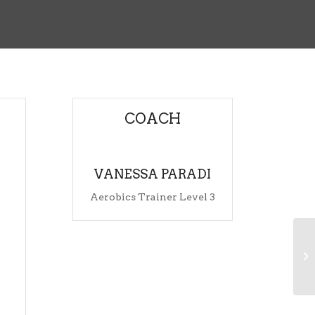
COACH
VANESSA PARADI
Aerobics Trainer Level 3
Cr