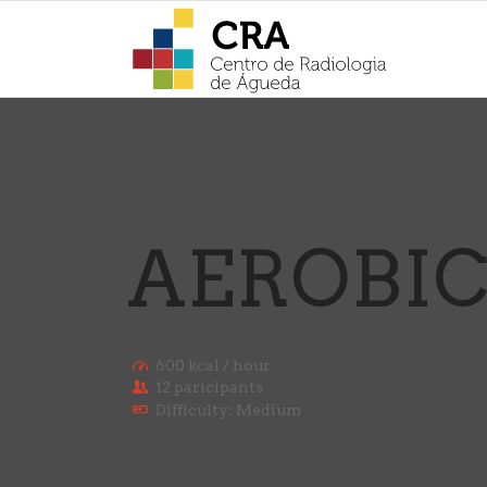
AEROBIC
600 kcal / hour
12 paricipants
Difficulty: Medium