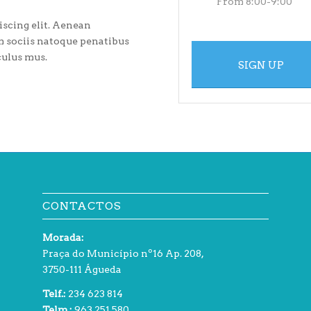
From 8:00-9:00
iscing elit. Aenean
 sociis natoque penatibus
culus mus.
SIGN UP
CONTACTOS
Morada:
Praça do Município nº16 Ap. 208,
3750-111 Águeda
Telf.:
234 623 814
Telm.:
963 251 580