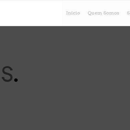
Início
Quem Somos
S
S
.