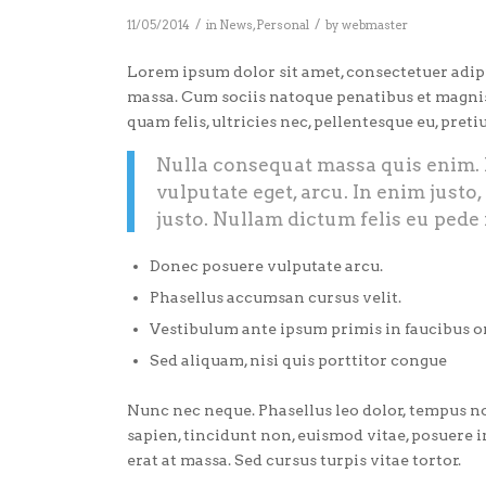
/
/
11/05/2014
in
News
,
Personal
by
webmaster
Lorem ipsum dolor sit amet, consectetuer adip
massa. Cum sociis natoque penatibus et magnis
quam felis, ultricies nec, pellentesque eu, preti
Nulla consequat massa quis enim. Do
vulputate eget, arcu. In enim justo,
justo. Nullam dictum felis eu pede 
Donec posuere vulputate arcu.
Phasellus accumsan cursus velit.
Vestibulum ante ipsum primis in faucibus orc
Sed aliquam, nisi quis porttitor congue
Nunc nec neque. Phasellus leo dolor, tempus non,
sapien, tincidunt non, euismod vitae, posuere
erat at massa. Sed cursus turpis vitae tortor.