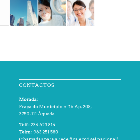
CONTACTOS
Morada:
Praça do Município nº16 Ap. 208,
3750-111 Águeda
Telf.:
234 623 814
Telm.:
963 251 580
(chamadas para a rede fixa e móvel nacional)