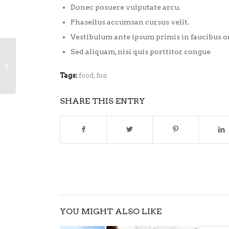
Donec posuere vulputate arcu.
Phasellus accumsan cursus velit.
Vestibulum ante ipsum primis in faucibus orc
Sed aliquam, nisi quis porttitor congue
Entry with Post
Format “Video”
Tags:
food
,
fun
SHARE THIS ENTRY
YOU MIGHT ALSO LIKE