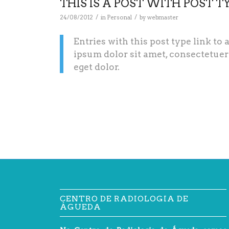
THIS IS A POST WITH POST T
/
/
24/08/2012
in
Personal
by
webmaster
Entries with this post type link to
ipsum dolor sit amet, consectetue
eget dolor.
CENTRO DE RADIOLOGIA DE
ÁGUEDA