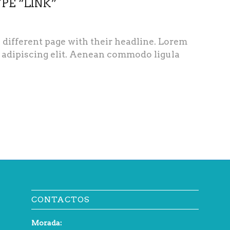
YPE “LINK”
 a different page with their headline. Lorem
r adipiscing elit. Aenean commodo ligula
CONTACTOS
Morada: