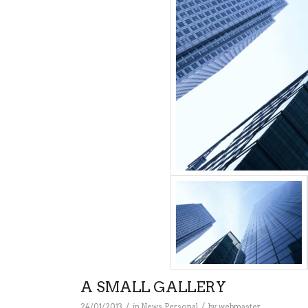
A SMALL GALLERY
/
/
24/01/2013
in
News
,
Personal
by
webmaster