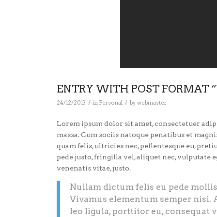
ENTRY WITH POST FORMAT “
/
/
24/12/2013
in
Personal
by
webmaster
Lorem ipsum dolor sit amet, consectetuer adip
massa. Cum sociis natoque penatibus et magnis
quam felis, ultricies nec, pellentesque eu, pre
pede justo, fringilla vel, aliquet nec, vulputate 
venenatis vitae, justo.
Nullam dictum felis eu pede mollis
Vivamus elementum semper nisi. A
leo ligula, porttitor eu, consequat 