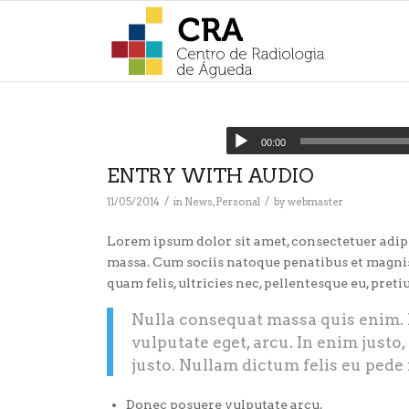
00:00
ENTRY WITH AUDIO
/
/
11/05/2014
in
News
,
Personal
by
webmaster
Lorem ipsum dolor sit amet, consectetuer adip
massa. Cum sociis natoque penatibus et magnis
quam felis, ultricies nec, pellentesque eu, preti
Nulla consequat massa quis enim. Do
vulputate eget, arcu. In enim justo,
justo. Nullam dictum felis eu pede 
Donec posuere vulputate arcu.