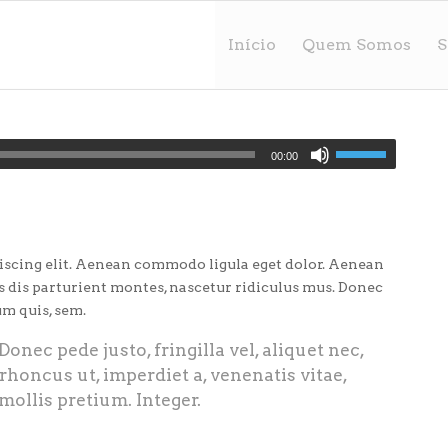
Início
Quem Somos
S
00:00
iscing elit. Aenean commodo ligula eget dolor. Aenean
 dis parturient montes, nascetur ridiculus mus. Donec
um quis, sem.
nec pede justo, fringilla vel, aliquet nec,
 rhoncus ut, imperdiet a, venenatis vitae,
mollis pretium. Integer.